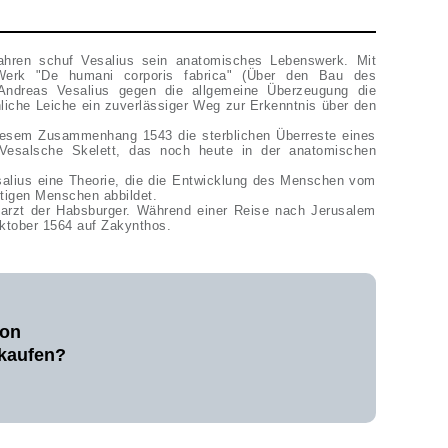
ahren schuf Vesalius sein anatomisches Lebenswerk. Mit
 Werk "De humani corporis fabrica" (Über den Bau des
 Andreas Vesalius gegen die allgemeine Überzeugung die
liche Leiche ein zuverlässiger Weg zur Erkenntnis über den
diesem Zusammenhang 1543 die sterblichen Überreste eines
Vesalsche Skelett, das noch heute in der anatomischen
salius eine Theorie, die die Entwicklung des Menschen vom
tigen Menschen abbildet.
barzt der Habsburger. Während einer Reise nach Jerusalem
Oktober 1564 auf Zakynthos.
von
rkaufen?