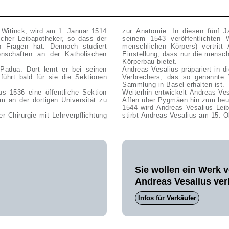
 Witinck, wird am 1. Januar 1514
zur Anatomie. In diesen fünf J
scher Leibapotheker, so dass der
seinem 1543 veröffentlichten
n Fragen hat. Dennoch studiert
menschlichen Körpers) vertritt
nschaften an der Katholischen
Einstellung, dass nur die mensch
Körperbau bietet.
Padua. Dort lernt er bei seinen
Andreas Vesalius präpariert in 
ührt bald für sie die Sektionen
Verbrechers, das so genannte 
Sammlung in Basel erhalten ist.
us 1536 eine öffentliche Sektion
Weiterhin entwickelt Andreas Ve
 an der dortigen Universität zu
Affen über Pygmäen hin zum heu
1544 wird Andreas Vesalius Lei
r Chirurgie mit Lehrverpflichtung
stirbt Andreas Vesalius am 15. 
Sie wollen ein Werk 
Andreas Vesalius ve
Infos für Verkäufer